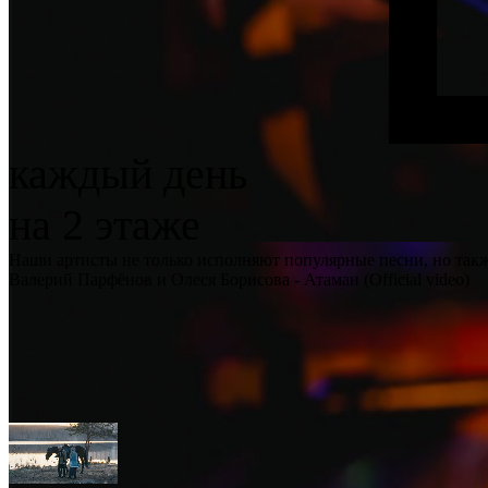
каждый день
на 2 этаже
Наши артисты не только исполняют популярные песни, но так
Валерий Парфёнов и Олеся Борисова - Атаман (Official video)