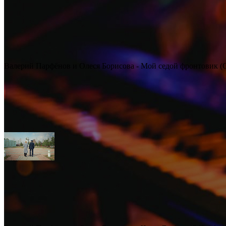
Валерий Парфёнов и Олеся Борисова - Мой седой фронтовик (Off