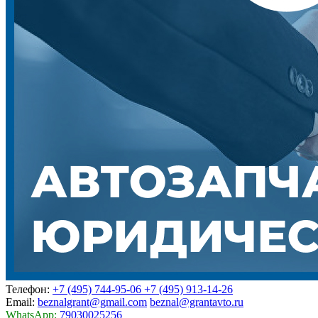
Телефон:
+7 (495) 744-95-06
+7 (495) 913-14-26
Email:
beznalgrant@gmail.com
beznal@grantavto.ru
WhatsApp:
79030025256