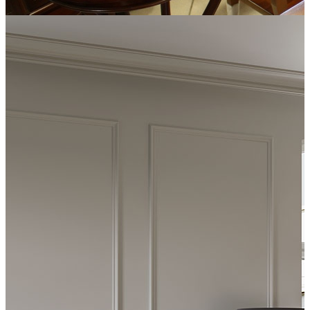
ИП Шведова С. Г.
Мебель Италии, Испании, Малазии, Индонезии, России.
Дизайн штор и интерьеров