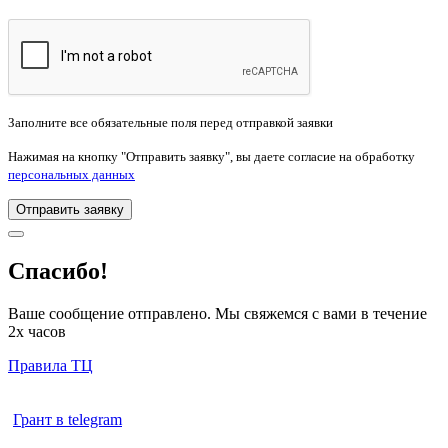
кровати, матрасы, кресла, кушетки, диваны-кровати и
Кухни и мебель для дома. Официальное представительство
безумно приятные цены с высоким уровнем сервиса
фабрики ЗОВ в Москве, производство кухонной мебели,
корпусной мебели, гардеробных систем.
Заполните все обязательные поля перед отправкой заявки
Нажимая на кнопку "Отправить заявку", вы даете согласие на обработку
персональных данных
Отправить заявку
Спасибо!
Ваше сообщение отправлено. Мы свяжемся с вами в течение
2х часов
Правила ТЦ
Грант в telegram