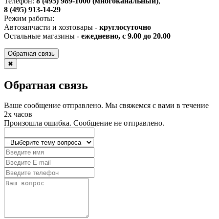
Телефон:
8 (495) 989-1000 (многоканальный)
,
8 (495) 913-14-29
Режим работы:
Автозапчасти и хозтовары -
круглосуточно
Остальные магазины -
ежедневно, с 9.00 до 20.00
Обратная связь
✖
Обратная связь
Ваше сообщение отправлено. Мы свяжемся с вами в течение
2х часов
Произошла ошибка. Сообщение не отправлено.
Формула сна
Формула сна - это сеть мебельных салонов, расположенных в
Белорусские кухни ЗОВ
Москве и Московской области. В салоне представлен
огромный выбор качественной мебели – мягкая мебель,