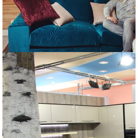
Даварт
Дизайн интерьера, оформление окон, карнизы, шторы,
покрывала, картинная галерея, эксклюзивные зеркала, ковры,
выезд дизайнера
Geniuspark
Производство качественной мягкой мебели по доступным
ценам для создания комфорта и уюта в вашем доме.